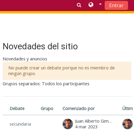
Entrar
Salta al contenido principal
Novedades del sitio
Novedades y anuncios
No puede crear un debate porque no es miembro de
ningún grupo.
Grupos separados: Todos los participantes
Debate
Grupo
Comenzado por
Últim
Estado
Mostrando 1 de 1 discusiones
Juan Alberto Giménez
secundaria
4 mar 2023