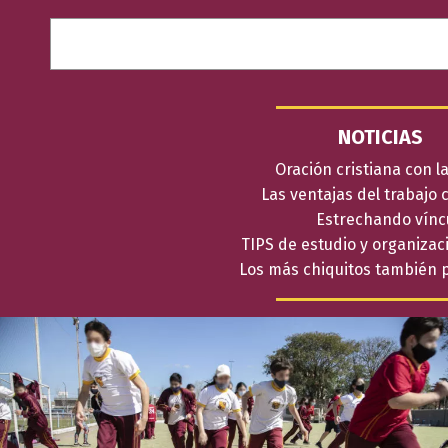
B
u
s
c
a
r
NOTICIAS
Oración cristiana con l
Las ventajas del trabajo 
Estrechando vínc
TIPS de estudio y organizac
Los más chiquitos también