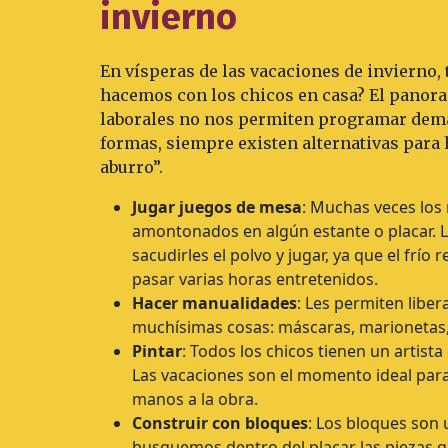
invierno
En vísperas de las vacaciones de invierno,
hacemos con los chicos en casa? El panor
laborales no nos permiten programar demas
formas, siempre existen alternativas para h
aburro”.
Jugar juegos de mesa
: Muchas veces los
amontonados en algún estante o placar. La
sacudirles el polvo y jugar, ya que el frío 
pasar varias horas entretenidos.
Hacer manualidades
: Les permiten libe
muchísimas cosas: máscaras, marionetas, 
Pintar
: Todos los chicos tienen un artista
Las vacaciones son el momento ideal para 
manos a la obra.
Construir con bloques
: Los bloques son 
busquemos dentro del placar las piezas 