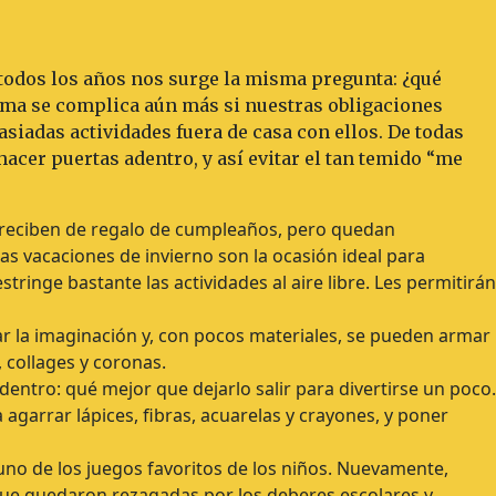
 todos los años nos surge la misma pregunta: ¿qué
ama se complica aún más si nuestras obligaciones
iadas actividades fuera de casa con ellos. De todas
acer puertas adentro, y así evitar el tan temido “me
 reciben de regalo de cumpleaños, pero quedan
s vacaciones de invierno son la ocasión ideal para
restringe bastante las actividades al aire libre. Les permitirán
rar la imaginación y, con pocos materiales, se pueden armar
collages y coronas.
 dentro: qué mejor que dejarlo salir para divertirse un poco.
agarrar lápices, fibras, acuarelas y crayones, y poner
uno de los juegos favoritos de los niños. Nuevamente,
que quedaron rezagadas por los deberes escolares y