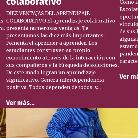
colaborativo
Como in
Escolar
,
DIEZ VENTAJAS DEL APRENDIZAJE
oportun
s,
COLABORATIVO El aprendizaje colaborativo
vínculo
ra.
presenta numerosas ventajas. Te
de sus 
presentamos las diez más importantes:
algunas
Fomenta el aprender a aprender. Los
estamos
estudiantes construyen su propio
pandem
conocimiento a través de la interacción con
caracte
sus compañeros y la búsqueda de soluciones.
De este modo logran un aprendizaje
Ver m
significativo. Genera interdependencia
positiva. Todos dependen de todos, y…
Ver más…
El p
Inic
Como I