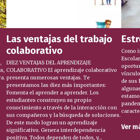
Las ventajas del trabajo
Est
colaborativo
Como in
Escolar
,
DIEZ VENTAJAS DEL APRENDIZAJE
oportun
s,
COLABORATIVO El aprendizaje colaborativo
vínculo
ra.
presenta numerosas ventajas. Te
de sus 
presentamos las diez más importantes:
algunas
Fomenta el aprender a aprender. Los
estamos
estudiantes construyen su propio
pandem
conocimiento a través de la interacción con
caracte
sus compañeros y la búsqueda de soluciones.
De este modo logran un aprendizaje
Ver m
significativo. Genera interdependencia
positiva. Todos dependen de todos, y…