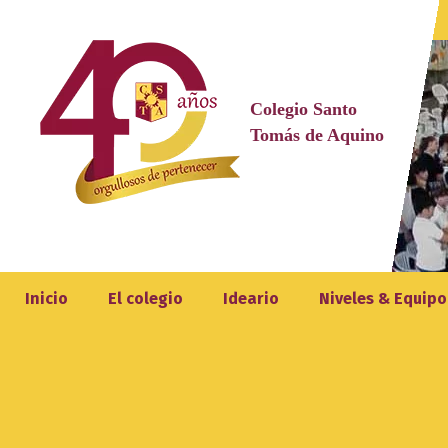
Saltar
al
contenido
Colegio Santo
Tomás de Aquino
Inicio
El colegio
Ideario
Niveles & Equipo