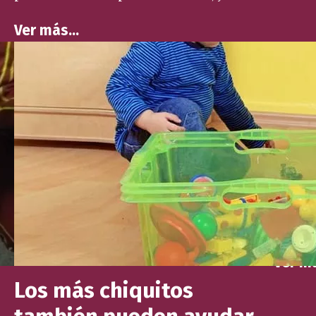
Ver más…
El p
Inic
Como I
garanti
niños 
perman
tan iné
buscar 
niños y
del jar
Ver m
Los más chiquitos