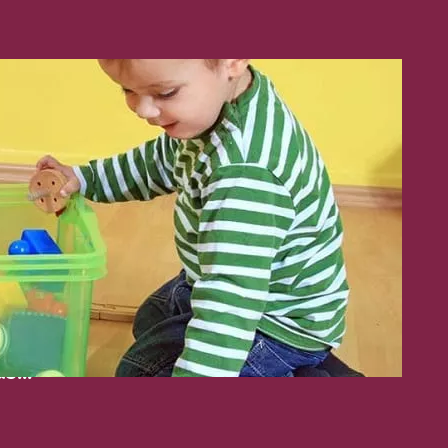
lan de continuidad en
ial
nstitución Educativa debemos
zar el derecho a la educación de los
más pequeños
y es el desafío
ente que tenemos en este contexto
dito y complejo que nos desafía a
nuevas formas de acercarnos a los
 a sus familias. Sostener la propuesta
dín es la premisa que…
ás…