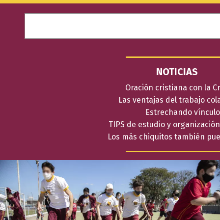
B
u
s
c
a
r
NOTICIAS
Oración cristiana con la C
Las ventajas del trabajo col
Estrechando vínculo
TIPS de estudio y organización
Los más chiquitos también pu